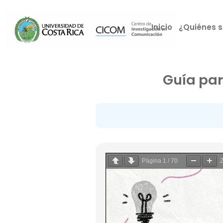
Inicio
¿Quiénes 
Guía par
Página
1
/
70