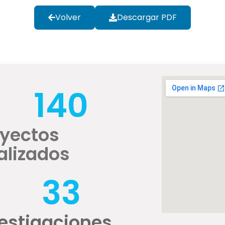
Volver
Descargar PDF
140
oyectos
alizados
33
estigaciones