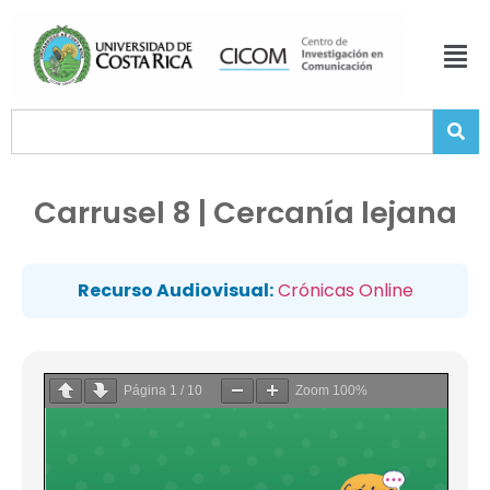
Carrusel 8 | Cercanía lejana
Recurso Audiovisual:
Crónicas Online
Página
1
/
10
Zoom
100%