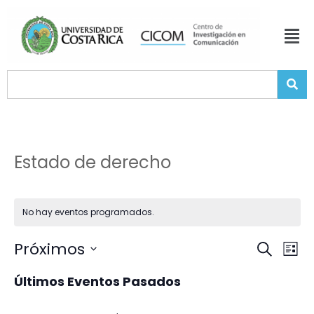
Estado de derecho
No hay eventos programados.
Naveg
Na
Próximos
Buscar
Lista
Selecciona
de
d
la
Últimos Eventos Pasados
fecha.
búsq
vi