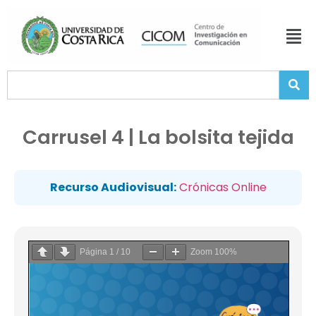
Carrusel 4 | La bolsita tejida
Recurso Audiovisual:
Crónicas Online
Página
1
/
10
Zoom
100%